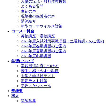
入塾の流れ・無料体験授業
よくある質問
生徒の声
現塾生の保護者の声
講師紹介
新型コロナウイルス対策
コース・料金
英検講座・漢検講座
2023年度入試対策実戦演習（土曜特訓）のご案内
2024年度春期講習のご案内
2023年度夏期講習のご案内
2023年度冬期講習
学習について
学習習慣を身につける
苦手に感じやすい科目
大学入学共通テスト
定期テスト対策
受験スケジュール
塾概要
求人
講師募集